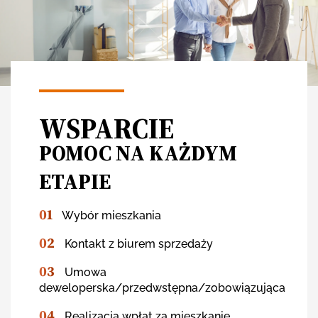
WSPARCIE
POMOC NA KAŻDYM
ETAPIE
01
Wybór mieszkania
02
Kontakt z biurem sprzedaży
03
Umowa
deweloperska/przedwstępna/zobowiązująca
04
Realizacja wpłat za mieszkanie