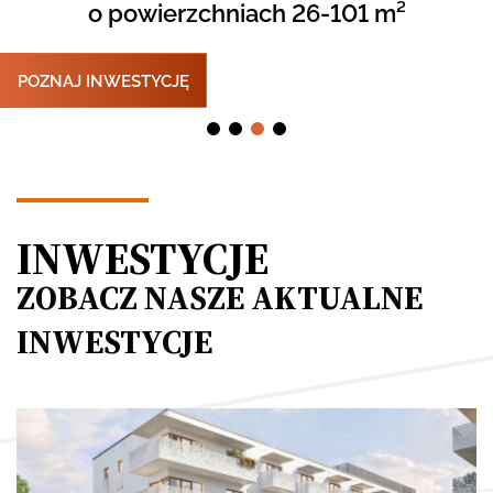
o powierzchniach 26-101 m²
o powierzchniach 38-89 m²
o powierzchniach 34-99 m²
o powierzchniach 27-97 m²
POZNAJ INWESTYCJĘ
POZNAJ INWESTYCJĘ
POZNAJ INWESTYCJĘ
POZNAJ INWESTYCJĘ
INWESTYCJE
ZOBACZ NASZE AKTUALNE
INWESTYCJE