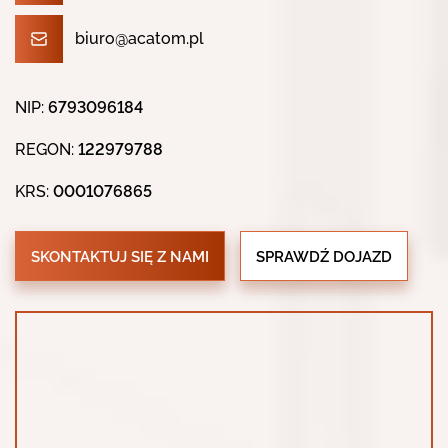
biuro@acatom.pl
NIP:
6793096184
REGON:
122979788
KRS:
0001076865
SKONTAKTUJ SIĘ Z NAMI
SPRAWDŹ DOJAZD