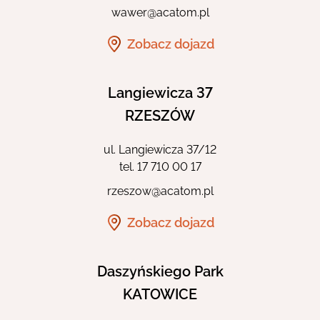
wawer@acatom.pl
Zobacz dojazd
Langiewicza 37
RZESZÓW
ul. Langiewicza 37/12
tel.
17 710 00 17
rzeszow@acatom.pl
Zobacz dojazd
Daszyńskiego Park
KATOWICE