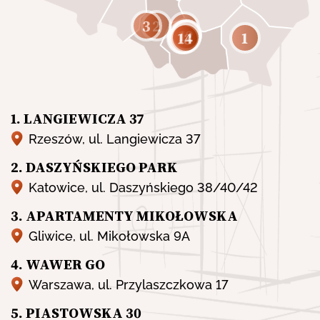
3
2
8
11
10
9
12
5
1
14
13
6
7
1. LANGIEWICZA 37
Rzeszów, ul. Langiewicza 37
2. DASZYŃSKIEGO PARK
Katowice, ul. Daszyńskiego 38/40/42
3. APARTAMENTY MIKOŁOWSKA
Gliwice, ul. Mikołowska 9A
4. WAWER GO
Warszawa, ul. Przylaszczkowa 17
5. PIASTOWSKA 30