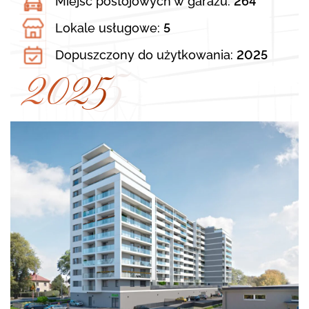
Miejsc postojowych w garażu:
264
Lokale usługowe:
5
Dopuszczony do użytkowania:
2025
2025
2025