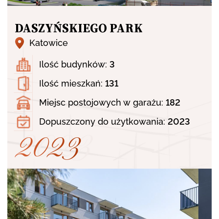
DASZYŃSKIEGO PARK
Katowice
Ilość budynków:
3
OFERTA
Ilość mieszkań:
131
Miejsc postojowych w garażu:
182
O FIRMIE
Dopuszczony do użytkowania:
2023
2023
2023
PORTFOLIO
AKTUALNOŚCI