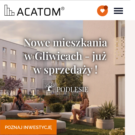
Nowe mieszkania
w Gliwicach - już
w sprzedaży !
POZNAJ INWESTYCJĘ