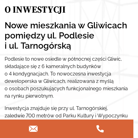
O INWESTYCJI
Nowe mieszkania w Gliwicach
pomiędzy ul. Podlesie
i ul. Tarnogórską
Podlesie to nowe osiedle w północnej części Gliwic,
składające się z 6 kameralnych budynków
o 4 kondygnacjach. To nowoczesna inwestycja
deweloperska w Gliwicach, realizowana z myślą
o osobach poszukujących funkcjonalnego mieszkania
na rynku pierwotnym.
Inwestycja znajduje się przy ul. Tarnogórskiej,
zaledwie 700 metrów od Parku Kultury i Wypoczynku
oraz ok. 10 minut od centrum miasta. Dzięki temu
mieszkania Podlesie Gliwice łączą dostęp do zieleni
z wygodną komunikacją i szybkim dojazdem do