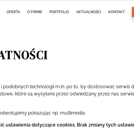
OFERTA
O FIRMIE
PORTFOLIO
AKTUALNOŚCI
KONTAKT
ATNOŚCI
podobnych technologii m.in. po to, by dostosować serwis d
tekstowe, które są wysyłane przez odwiedzany przez nas serwi
ę odwołujemy pokazując np. multimedia.
ć ustawienia dotyczące cookies. Brak zmiany tych ustawi