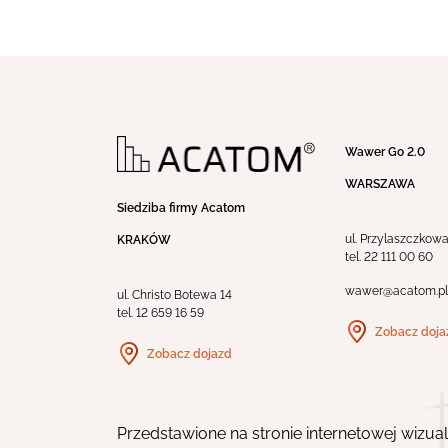
Wawer Go 2.0
WARSZAWA
Siedziba firmy Acatom
ul. Przylaszczkow
KRAKÓW
tel.
22 111 00 60
wawer@acatom.pl
ul. Christo Botewa 14
tel.
12 659 16 59
Zobacz doja
Zobacz dojazd
Przedstawione na stronie internetowej wizua