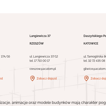
Langiewicza 37
Daszyńskiego P
RZESZÓW
KATOWICE
a 17A/16
ul. Langiewicza 37/12
ul. Tarnogórska 8
tel.
17 710 00 17
tel.
32 72 435 08
rzeszow@acatom.pl
gliwice@acatom.
zd
Zobacz dojazd
Zobacz do
lizacje, animacje oraz modele budynków mają charakter pogl