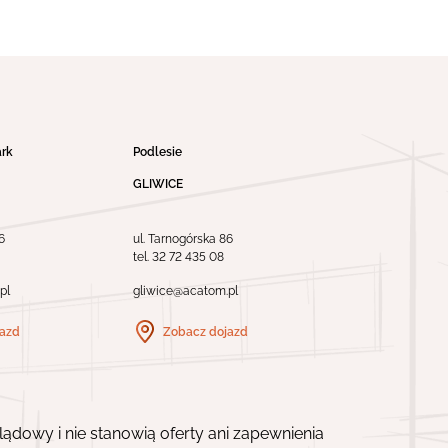
ark
Podlesie
GLIWICE
6
ul. Tarnogórska 86
tel.
32 72 435 08
pl
gliwice@acatom.pl
jazd
Zobacz dojazd
ądowy i nie stanowią oferty ani zapewnienia