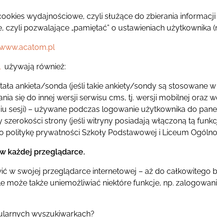
ookies wydajnościowe, czyli służące do zbierania informacji
e, czyli pozwalające „pamiętać” o ustawieniach użytkownika (np.
www.acatom.pl
l
używają również:
ała ankieta/sonda (jeśli takie ankiety/sondy są stosowane w 
się do innej wersji serwisu cms, tj. wersji mobilnej oraz we
iu sesji) – używane podczas logowanie użytkownika do panel
erokości strony (jeśli witryny posiadają włączoną tą funkc
o politykę prywatności Szkoły Podstawowej i Liceum Ogólno
w każdej przeglądarce.
 w swojej przeglądarce internetowej – aż do całkowitego b
 może także uniemożliwiać niektóre funkcje, np. zalogowani
opularnych wyszukiwarkach?