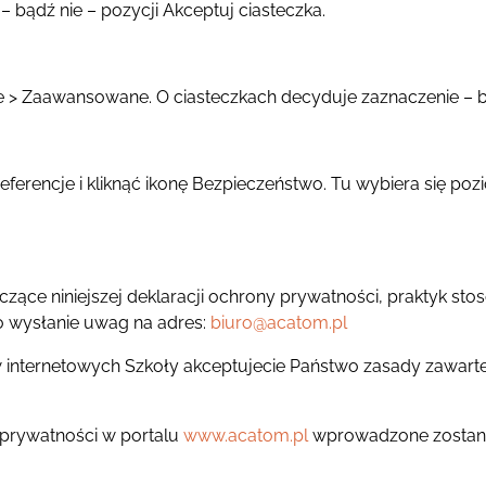
– bądź nie – pozycji Akceptuj ciasteczka.
e > Zaawansowane. O ciasteczkach decyduje zaznaczenie – bą
ferencje i kliknąć ikonę Bezpieczeństwo. Tu wybiera się po
czące niniejszej deklaracji ochrony prywatności, praktyk st
o wysłanie uwag na adres:
biuro@acatom.pl
w internetowych Szkoły akceptujecie Państwo zasady zawarte
 prywatności w portalu
www.acatom.pl
wprowadzone zostaną