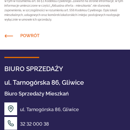
w tym w rozumieniu art. 66 § 1 Kodeksu cywilnego. Zawarte na stronie informacje, w tym
informacje umieszczone w części „Aktualna oferta - mieszkania", nie stanowią
zapewnienia, w szczególności w rozumieniu art. 556 Kodeksu Cywilnego. Opis lokali
mieszkalnych, usługowych oraz komórek lokatorskich i miejsc postojowych następuje
wyłącznie w umowie ich sprzedaży.
POWRÓT
BIURO SPRZEDAŻY
ul. Tarnogórska 86, Gliwice
Biuro Sprzedaży Mieszkań
ul. Tarnogórska 86, Gliwice
32 32 000 38