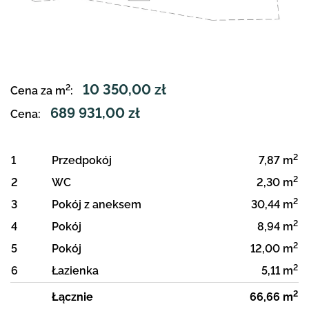
10 350,00 zł
2
Cena za m
:
689 931,00 zł
Cena:
2
1
Przedpokój
7,87 m
2
2
WC
2,30 m
2
3
Pokój z aneksem
30,44 m
2
4
Pokój
8,94 m
2
5
Pokój
12,00 m
2
6
Łazienka
5,11 m
2
Łącznie
66,66 m