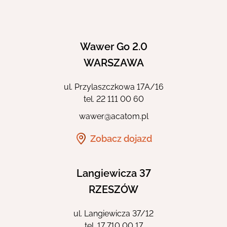
Eng
Wawer Go 2.0
WARSZAWA
ul. Przylaszczkowa 17A/16
tel.
22 111 00 60
wawer@acatom.pl
Zobacz dojazd
Langiewicza 37
RZESZÓW
ul. Langiewicza 37/12
tel.
17 710 00 17