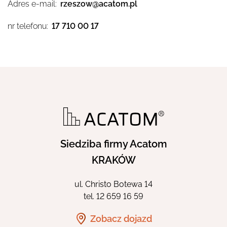
Adres e-mail:
rzeszow@acatom.pl
nr telefonu:
17 710 00 17
O FIRMIE
PORTFOLIO
AKTUALNOŚCI
Siedziba firmy Acatom
KONTAKT
KRAKÓW
ul. Christo Botewa 14
STREFA KLIENTA
tel.
12 659 16 59
Zobacz dojazd