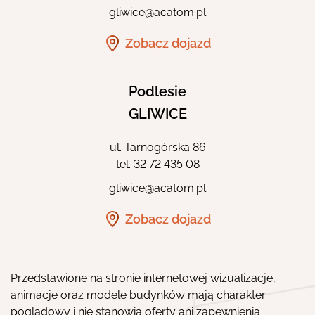
gliwice@acatom.pl
Zobacz dojazd
Podlesie
GLIWICE
ul. Tarnogórska 86
tel.
32 72 435 08
gliwice@acatom.pl
Zobacz dojazd
Przedstawione na stronie internetowej wizualizacje,
animacje oraz modele budynków mają charakter
poglądowy i nie stanowią oferty ani zapewnienia