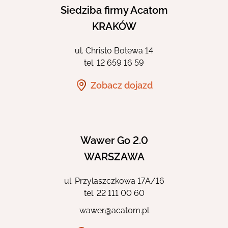
PORTFOLIO
Siedziba firmy Acatom
KRAKÓW
AKTUALNOŚCI
ul. Christo Botewa 14
tel.
12 659 16 59
KONTAKT
Zobacz dojazd
STREFA KLIENTA
Wawer Go 2.0
WARSZAWA
ul. Przylaszczkowa 17A/16
tel.
22 111 00 60
Eng
wawer@acatom.pl