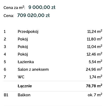
9 000,00 zł
2
Cena za m
:
709 020,00 zł
Cena:
2
1
Przedpokój
11,24 m
2
2
Pokój
11,80 m
2
3
Pokój
11,04 m
2
4
Pokój
12,46 m
2
5
Łazienka
5,54 m
2
6
Salon z aneksem
24,96 m
2
7
WC
1,74 m
2
Łącznie
78,78 m
2
B1
Balkon
ok. 7 m