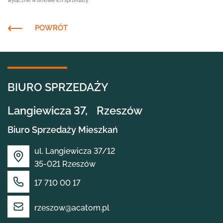
wyłącznie w umowie ich sprzedaży.
POWRÓT
BIURO SPRZEDAŻY
Langiewicza 37, Rzeszów
Biuro Sprzedaży Mieszkań
ul. Langiewicza 37/12
35-021 Rzeszów
OFERTA
17 710 00 17
rzeszow@acatom.pl