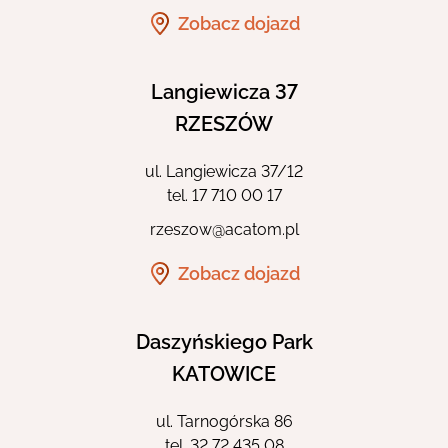
Zobacz dojazd
Langiewicza 37
RZESZÓW
ul. Langiewicza 37/12
tel.
17 710 00 17
rzeszow@acatom.pl
Zobacz dojazd
Daszyńskiego Park
KATOWICE
ul. Tarnogórska 86
tel.
32 72 435 08