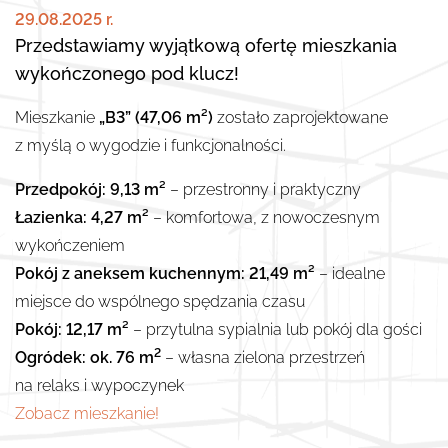
29.08.2025 r.
Przedstawiamy wyjątkową ofertę mieszkania
wykończonego pod klucz!
Mieszkanie
„B3” (47,06 m²)
zostało zaprojektowane
z myślą o wygodzie i funkcjonalności.
Przedpokój: 9,13 m²
– przestronny i praktyczny
Łazienka: 4,27 m²
– komfortowa, z nowoczesnym
wykończeniem
Pokój z aneksem kuchennym: 21,49 m²
– idealne
miejsce do wspólnego spędzania czasu
Pokój: 12,17 m²
– przytulna sypialnia lub pokój dla gości
2
Ogródek: ok. 76 m
– własna zielona przestrzeń
na relaks i wypoczynek
Zobacz mieszkanie!